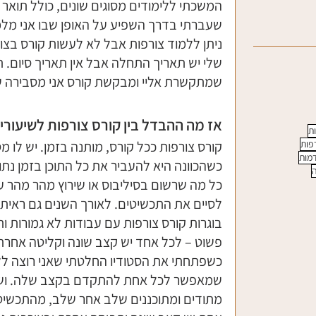
המשכתי ללימודים מסוגים שונים, כולל תואר 
שעברתי בדרך השפיע על האופן שבו אני מלמד
ניתן ללמוד צורפות אבל לא לעשות קורס בצור
שלי יש תאריך התחלה אבל אין תאריך סיום. תאר
שמתקשרת אליי ומבקשת קורס אני מסבירה ש
אז מה ההבדל בין קורס צורפות לשיעורי
ות
פות
קורס צורפות ככל קורס, מותנה בזמן. יש לו 
דמות
כשהכוונה היא להעביר את כל התוכן בזמן נתו
ה
כל מה שרשום בסיליבוס או שירוץ מהר מהר ע
לסיים את התכשיטים. לאורך השנים גם ראיתי 
בוגרות קורס צורפות עם עבודות לא גמורות 
פשוט – לכל אחד יש קצב שונה וקליטה אחרת
כשפתחתי את הסטודיו החלטתי שאני רוצה ללמ
שמאפשר לכל אחת להתקדם בקצב שלה. ושלא ת
מתודים ומתוכננים שלב אחר שלב, מהתכשיט ה