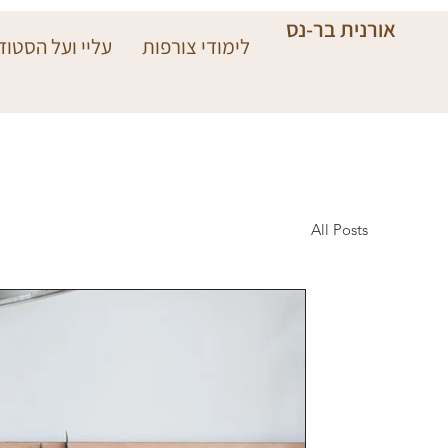
אורנית בר-נס
לימודי צורפות
עליי ועל הסטודי
All Posts
24 במרץ 2023
זמן קריאה 4 דקות
ציוד צורפות - כל מה ש
מה קונים לפני שמתחילים ללמוד צורפות? 
נחוץ, מה כדאי להשקיע בו ומה אפשר לדח