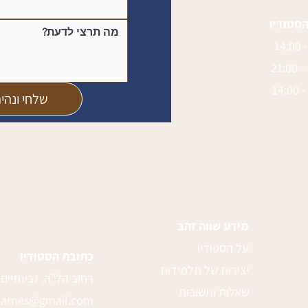
הסטודיו
שלחי ונהי
מידע שווה זהב
על הסטודיו
כתובת הסטודיו
יצירות של תלמידות
רחוב הל"ה, גבעתיים
שאלות ותשובות
.barnes@gmail.com