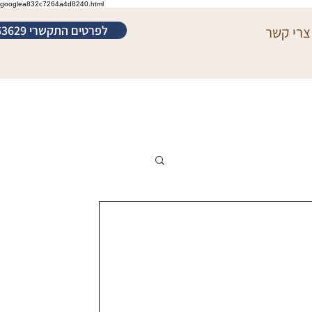
googlea832c7264a4d8240.html
לפרטים התקשרי 052-3463629
צרי קשר