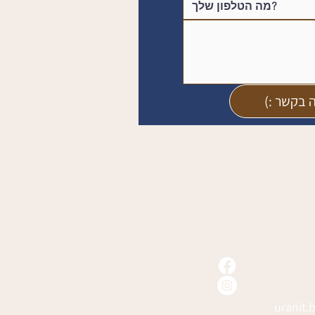
ה בקשר :)
uranit