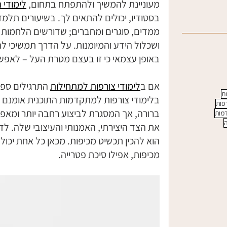
מעוניינת להמשיך ולהתפתח בתחום, 
לימודי 
בסטודיו, יכולים להתאים לך. בשיעורים תלמד
ממדים, סוגרים ומחברים; שדורשים הלחמות מ
ושכלול הידע והמיומנות. על הדרך תמשיכי ל
באופן עצמאי כי זו בעצם מטרת העל – לאפשר
אם ב
לימודי צורפות למתחילות
 התרגילים ספצ
ות
בלימודי צורפות למתקדמות התוכנית אומנם מ
פות
ברורה, אך המסגרת לביצוע רחבה יותר ומאפש
דמות
ה
את הצד היצירתי, האמנותי והעיצובי שלה. לד
הוא להכין תכשיט מכיפות. מכאן כל אחת יכולה
מכיפות, אפילו סיכת פטרייה. 