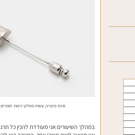
סיכת פיטריה, עשויה מחלקי כיפות. חומרים: כסף 925 צילום: דוד 
במהלך השיעורים אני מעודדת להכין כל תרג
אני מציעה ליצור משהו אחר. המטרה היא להפ