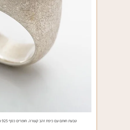
טבעת חותם עם כיפת זהב קעורה. חומרים כסף 925 וזהב צהוב 14 קראט צילום: דוד ריזנברג