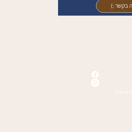
ה בקשר :)
uranit