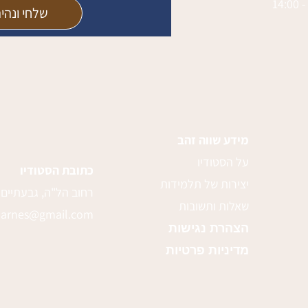
שלחי ונהי
מידע שווה זהב
על הסטודיו
כתובת הסטודיו
יצירות של תלמידות
רחוב הל"ה, גבעתיים
שאלות ותשובות
.barnes@gmail.com
הצהרת נגישות
מדיניות פרטיות