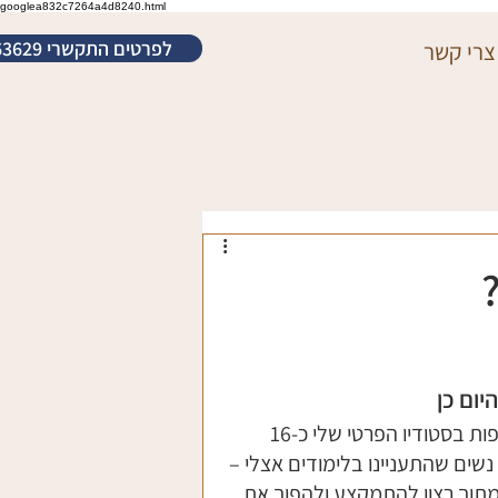
googlea832c7264a4d8240.html
לפרטים התקשרי 052-3463629
צרי קשר
יום כן
אני צורפת כבר שלושה עשורים, ומלמדת צורפות בסטודיו הפרטי שלי כ-16 
נשים שהתעניינו בלימודים אצלי – 
מתוך רצון להתמקצע ולהפוך את 