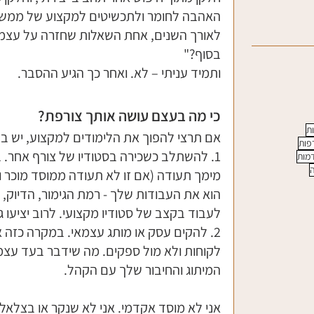
האהבה לחומר ולתכשיטים למקצוע של ממש.
לאורך השנים, אחת השאלות שחזרה על עצמה 
בסוף?"
ותמיד עניתי – לא. ואחר כך הגיע ההסבר. 
כי מה בעצם עושה אותך צורפת?
ות
אם תרצי להפוך את הלימודים למקצוע, יש בד
פות
1. להשתלב כשכירה בסטודיו של צורף אחר.
דמות
ה
מימך תעודה (אם זו לא תעודה ממוסד מוכר ו
הוא את העבודות שלך - רמת הגימור, הדיוק, ה
לעבוד בקצב של סטודיו מקצועי. לרוב יציעו גם
2. להקים עסק או מותג עצמאי. במקרה כזה א
לקוחות ולא מול ספקים. מה שידבר בעד עצמו 
המיתוג והחיבור שלך עם הקהל.
אני לא מוסד אקדמי. אני לא שנקר או בצלאל ו